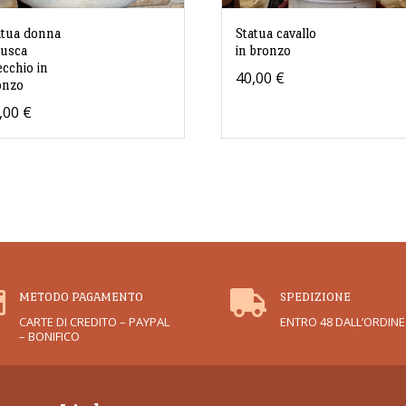
atua donna
Statua cavallo
rusca
in bronzo
ecchio in
40,00
€
onzo
,00
€


METODO PAGAMENTO
SPEDIZIONE
CARTE DI CREDITO – PAYPAL
ENTRO 48 DALL’ORDINE
– BONIFICO