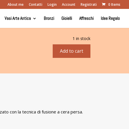
About me
Contatti
Login
Account
Registrati
0 Items
Vasi Arte Antica
Bronzi
Gioielli
Affreschi
Idee Regalo
1 in stock
Add to cart
Leone
in
bronzo
quantity
ato con la tecnica di fusione a cera persa.