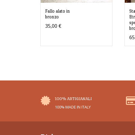
Fallo alato in
St
bronzo
Et
sp
35,00
€
br
65

100% ARTIGIANALI
100% MADE IN ITALY