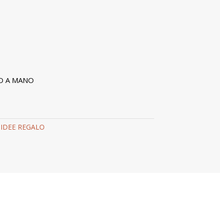
O A MANO
,
IDEE REGALO