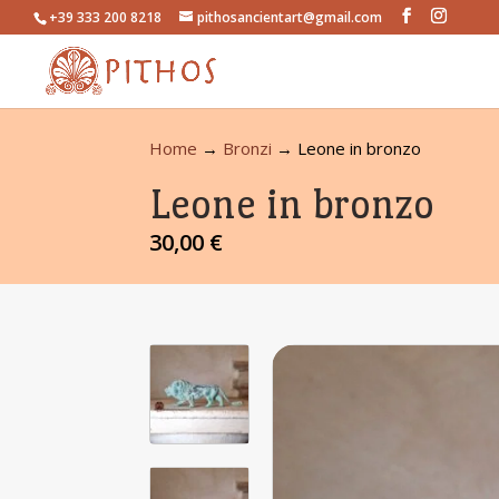
+39 333 200 8218
pithosancientart@gmail.com
Home
→
Bronzi
→ Leone in bronzo
Leone in bronzo
30,00
€