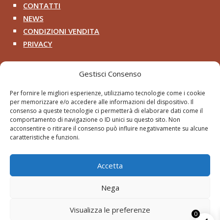
CONTATTI
^
NEWS
^
CONDIZIONI VENDITA
^
PRIVACY
^
Contatti
Gestisci Consenso
+39 333 200 8218

Per fornire le migliori esperienze, utilizziamo tecnologie come i cookie
per memorizzare e/o accedere alle informazioni del dispositivo. Il
pithosancientart@gmail.com

consenso a queste tecnologie ci permetterà di elaborare dati come il
comportamento di navigazione o ID unici su questo sito. Non
Via Roma 2 – Cerveteri RM

acconsentire o ritirare il consenso può influire negativamente su alcune
caratteristiche e funzioni.
Accetta
Nega
© Pithos - Paolini Roberto 2026 | Tutti i diritti
riservati.
Visualizza le preferenze
0