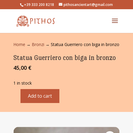
+39 333 200 8218
pithosancientart@gmail.com
Home
→
Bronzi
→ Statua Guerriero con biga in bronzo
Statua Guerriero con biga in bronzo
45,00
€
1 in stock
Add to cart
Statua
Guerriero
con
biga
in
bronzo