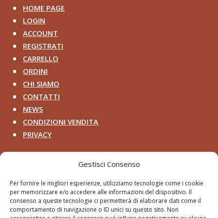
HOME PAGE
^
LOGIN
^
ACCOUNT
^
REGISTRATI
^
CARRELLO
^
ORDINI
^
CHI SIAMO
^
CONTATTI
^
NEWS
^
CONDIZIONI VENDITA
^
PRIVACY
^
Contatti
Gestisci Consenso
+39 333 200 8218

Per fornire le migliori esperienze, utilizziamo tecnologie come i cookie
per memorizzare e/o accedere alle informazioni del dispositivo. Il
pithosancientart@gmail.com

consenso a queste tecnologie ci permetterà di elaborare dati come il
comportamento di navigazione o ID unici su questo sito. Non
Via Roma 2 – Cerveteri RM
