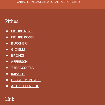
VARIABILE IN BASE ALLA LOCALITÀ E FORMATO
Pithos
FIGURE NERE
^
FIGURE ROSSE
^
BUCCHERI
^
GIOIELLI
^
BRONZI
^
AFFRESCHI
^
TERRACOTTA
^
IMPASTI
^
USO ALIMENTARE
^
ALTRE TECNICHE
^
Link