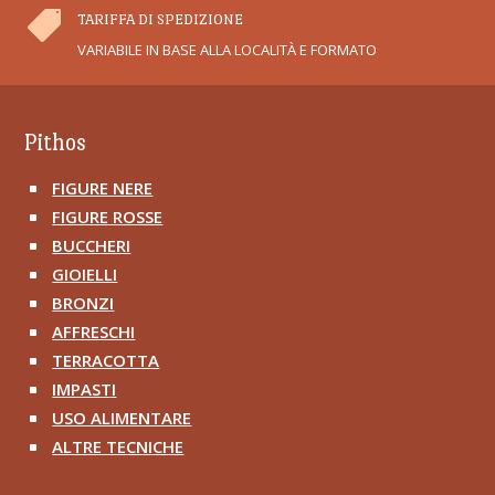

TARIFFA DI SPEDIZIONE
VARIABILE IN BASE ALLA LOCALITÀ E FORMATO
Pithos
FIGURE NERE
^
FIGURE ROSSE
^
BUCCHERI
^
GIOIELLI
^
BRONZI
^
AFFRESCHI
^
TERRACOTTA
^
IMPASTI
^
USO ALIMENTARE
^
ALTRE TECNICHE
^