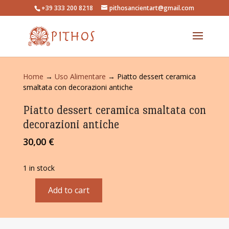
+39 333 200 8218
pithosancientart@gmail.com
Home
→
Uso Alimentare
→ Piatto dessert ceramica
smaltata con decorazioni antiche
Piatto dessert ceramica smaltata con
decorazioni antiche
30,00
€
1 in stock
Add to cart
Piatto
dessert
ceramica
smaltata