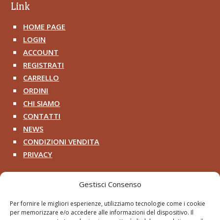
Link
HOME PAGE
^
LOGIN
^
ACCOUNT
^
REGISTRATI
^
CARRELLO
^
ORDINI
^
CHI SIAMO
^
CONTATTI
^
NEWS
^
CONDIZIONI VENDITA
^
PRIVACY
^
Contatti
Gestisci Consenso
+39 333 200 8218

Per fornire le migliori esperienze, utilizziamo tecnologie come i cookie
per memorizzare e/o accedere alle informazioni del dispositivo. Il