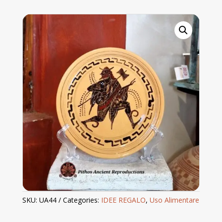
con
decorazioni
antiche
quantity
SKU:
UA44
Categories:
IDEE REGALO
,
Uso Alimentare