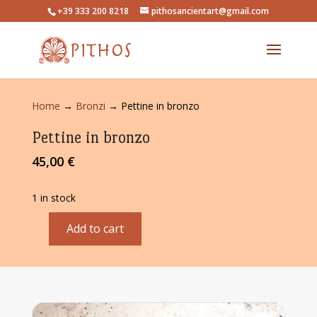
+39 333 200 8218
pithosancientart@gmail.com
Home
→
Bronzi
→ Pettine in bronzo
Pettine in bronzo
45,00
€
1 in stock
Add to cart
Pettine
in
bronzo
quantity