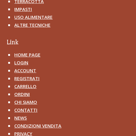
TERRACOTTA
^
IMPASTI
^
USO ALIMENTARE
^
ALTRE TECNICHE
^
Link
HOME PAGE
^
LOGIN
^
ACCOUNT
^
REGISTRATI
^
CARRELLO
^
ORDINI
^
CHI SIAMO
^
CONTATTI
^
NEWS
^
CONDIZIONI VENDITA
^
PRIVACY
^