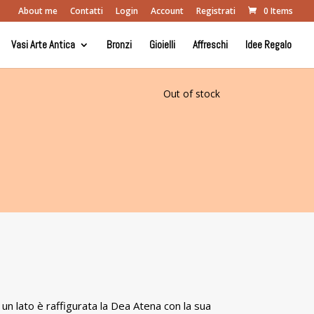
About me
Contatti
Login
Account
Registrati
0 Items
Vasi Arte Antica
Bronzi
Gioielli
Affreschi
Idee Regalo
Out of stock
u un lato è raffigurata la Dea Atena con la sua