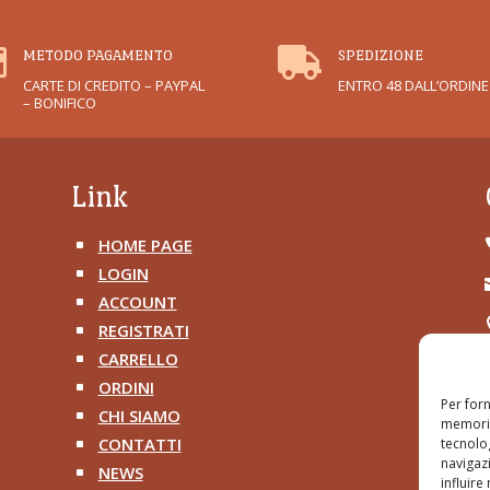


METODO PAGAMENTO
SPEDIZIONE
CARTE DI CREDITO – PAYPAL
ENTRO 48 DALL’ORDINE
– BONIFICO
Link
HOME PAGE
^
LOGIN
^
ACCOUNT
^
REGISTRATI
^
CARRELLO
^
ORDINI
^
Per forn
CHI SIAMO
^
memoriz
CONTATTI
tecnolo
^
navigazi
NEWS
^
influire