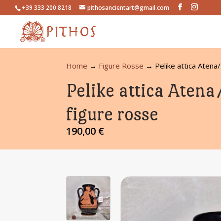
+39 333 200 8218
pithosancientart@gmail.com
Home
→
Figure Rosse
→ Pelike attica Atena/
Pelike attica Atena
figure rosse
190,00
€