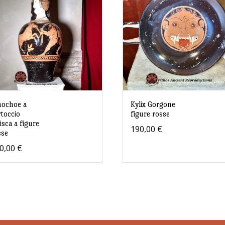
nochoe a
Kylix Gorgone
rtoccio
figure rosse
isca a figure
190,00
€
sse
0,00
€