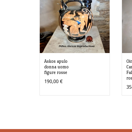
Askos apulo
Oi
donna uomo
Ca
figure rosse
Fal
ro
190,00
€
35