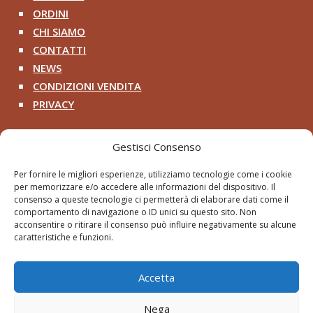
ORDINI
^
CHI SIAMO
^
CONTATTI
^
NEWS
^
CONDIZIONI VENDITA
^
PRIVACY
^
Contatti
Gestisci Consenso
+39 333 200 8218

Per fornire le migliori esperienze, utilizziamo tecnologie come i cookie
per memorizzare e/o accedere alle informazioni del dispositivo. Il
pithosancientart@gmail.com

consenso a queste tecnologie ci permetterà di elaborare dati come il
comportamento di navigazione o ID unici su questo sito. Non
Via Roma 2 – Cerveteri RM

acconsentire o ritirare il consenso può influire negativamente su alcune
caratteristiche e funzioni.
Accetta
Nega