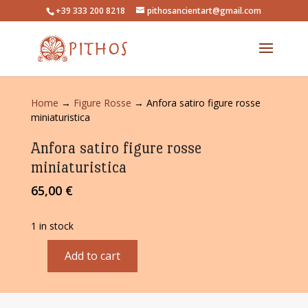
+39 333 200 8218
pithosancientart@gmail.com
Home
→
Figure Rosse
→ Anfora satiro figure rosse
miniaturistica
Anfora satiro figure rosse
miniaturistica
65,00
€
1 in stock
Add to cart
Anfora
satiro
figure
rosse