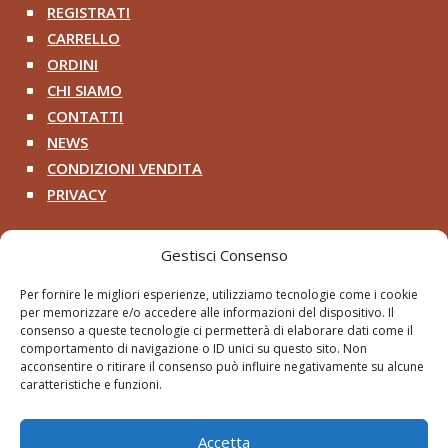
REGISTRATI
^
CARRELLO
^
ORDINI
^
CHI SIAMO
^
CONTATTI
^
NEWS
^
CONDIZIONI VENDITA
^
PRIVACY
^
Contatti
Gestisci Consenso
+39 333 200 8218

Per fornire le migliori esperienze, utilizziamo tecnologie come i cookie
per memorizzare e/o accedere alle informazioni del dispositivo. Il
pithosancientart@gmail.com

consenso a queste tecnologie ci permetterà di elaborare dati come il
comportamento di navigazione o ID unici su questo sito. Non
Via Roma 2 – Cerveteri RM

acconsentire o ritirare il consenso può influire negativamente su alcune
caratteristiche e funzioni.
Accetta