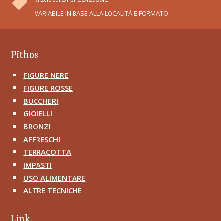

VARIABILE IN BASE ALLA LOCALITÀ E FORMATO
Pithos
FIGURE NERE
^
FIGURE ROSSE
^
BUCCHERI
^
GIOIELLI
^
BRONZI
^
AFFRESCHI
^
TERRACOTTA
^
IMPASTI
^
USO ALIMENTARE
^
ALTRE TECNICHE
^
Link