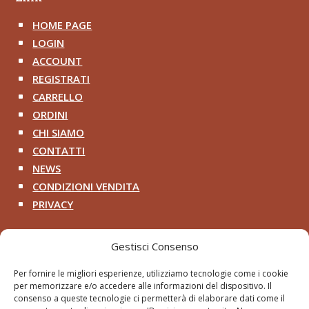
HOME PAGE
^
LOGIN
^
ACCOUNT
^
REGISTRATI
^
CARRELLO
^
ORDINI
^
CHI SIAMO
^
CONTATTI
^
NEWS
^
CONDIZIONI VENDITA
^
PRIVACY
^
Contatti
Gestisci Consenso
+39 333 200 8218

Per fornire le migliori esperienze, utilizziamo tecnologie come i cookie
per memorizzare e/o accedere alle informazioni del dispositivo. Il
pithosancientart@gmail.com

consenso a queste tecnologie ci permetterà di elaborare dati come il