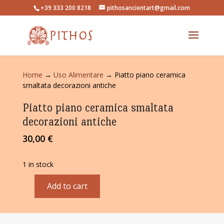
+39 333 200 8218
pithosancientart@gmail.com
Home
→
Uso Alimentare
→ Piatto piano ceramica
smaltata decorazioni antiche
Piatto piano ceramica smaltata
decorazioni antiche
30,00
€
1 in stock
Add to cart
Piatto
piano
ceramica
smaltata