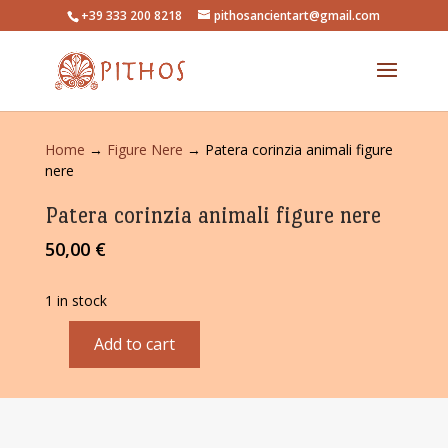
+39 333 200 8218
pithosancientart@gmail.com
Home
→
Figure Nere
→ Patera corinzia animali figure
nere
Patera corinzia animali figure nere
50,00
€
1 in stock
Add to cart
Patera
corinzia
animali
figure
nere