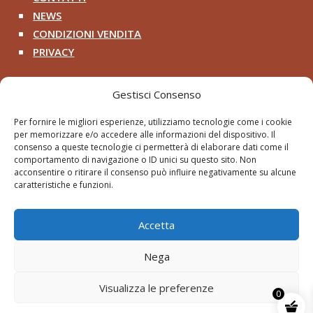
NEWS
^
CONDIZIONI VENDITA
^
PRIVACY
^
Contatti
Gestisci Consenso
+39 333 200 8218

Per fornire le migliori esperienze, utilizziamo tecnologie come i cookie
per memorizzare e/o accedere alle informazioni del dispositivo. Il
pithosancientart@gmail.com

consenso a queste tecnologie ci permetterà di elaborare dati come il
comportamento di navigazione o ID unici su questo sito. Non
Via Roma 2 – Cerveteri RM

acconsentire o ritirare il consenso può influire negativamente su alcune
caratteristiche e funzioni.
Accetta
Nega
© Pithos - Paolini Roberto 2026 | Tutti i diritti
riservati.
Visualizza le preferenze
0
Pithos di Paolini Roberto – Iva IT14424611003