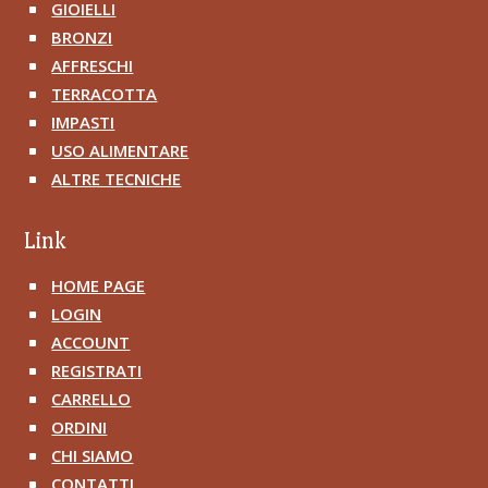
GIOIELLI
^
BRONZI
^
AFFRESCHI
^
TERRACOTTA
^
IMPASTI
^
USO ALIMENTARE
^
ALTRE TECNICHE
^
Link
HOME PAGE
^
LOGIN
^
ACCOUNT
^
REGISTRATI
^
CARRELLO
^
ORDINI
^
CHI SIAMO
^
CONTATTI
^