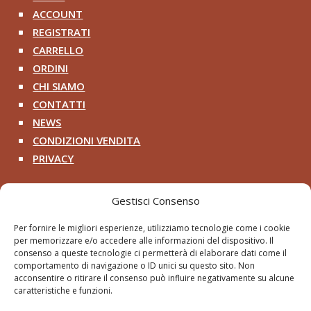
ACCOUNT
^
REGISTRATI
^
CARRELLO
^
ORDINI
^
CHI SIAMO
^
CONTATTI
^
NEWS
^
CONDIZIONI VENDITA
^
PRIVACY
^
Contatti
Gestisci Consenso
+39 333 200 8218

Per fornire le migliori esperienze, utilizziamo tecnologie come i cookie
per memorizzare e/o accedere alle informazioni del dispositivo. Il
pithosancientart@gmail.com

consenso a queste tecnologie ci permetterà di elaborare dati come il
comportamento di navigazione o ID unici su questo sito. Non
Via Roma 2 – Cerveteri RM

acconsentire o ritirare il consenso può influire negativamente su alcune
caratteristiche e funzioni.