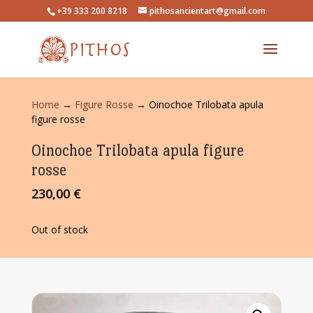
+39 333 200 8218
pithosancientart@gmail.com
Home
→
Figure Rosse
→ Oinochoe Trilobata apula
figure rosse
Oinochoe Trilobata apula figure
rosse
230,00
€
Out of stock