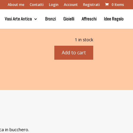
About me
Contatti
Login
Account
Registrati
0 Items
Vasi Arte Antica
Bronzi
Gioielli
Affreschi
Idee Regalo
1 in stock
Add to cart
Oinochoe
Bucchero
animali
graffiti
quantity
ca in bucchero.