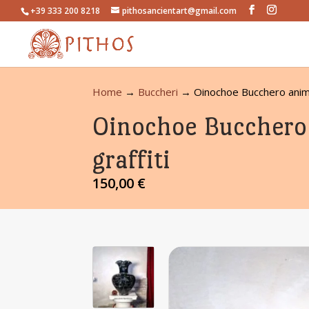
+39 333 200 8218
pithosancientart@gmail.com
Home
→
Buccheri
→ Oinochoe Bucchero animal
Oinochoe Bucchero
graffiti
150,00
€