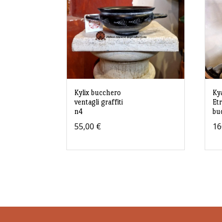
Kylix bucchero
Ky
ventagli graffiti
Et
n4
bu
55,00
€
16