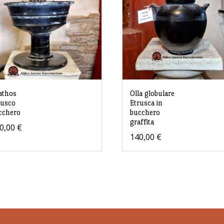
athos
Olla globulare
rusco
Etrusca in
cchero
bucchero
graffita
0,00
€
140,00
€