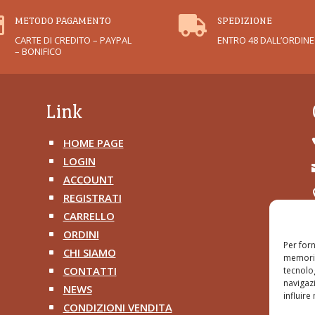


METODO PAGAMENTO
SPEDIZIONE
CARTE DI CREDITO – PAYPAL
ENTRO 48 DALL’ORDINE
– BONIFICO
Link
HOME PAGE
^
LOGIN
^
ACCOUNT
^
REGISTRATI
^
CARRELLO
^
ORDINI
^
Per forn
CHI SIAMO
^
memoriz
CONTATTI
tecnolo
^
navigazi
NEWS
^
influire
CONDIZIONI VENDITA
^