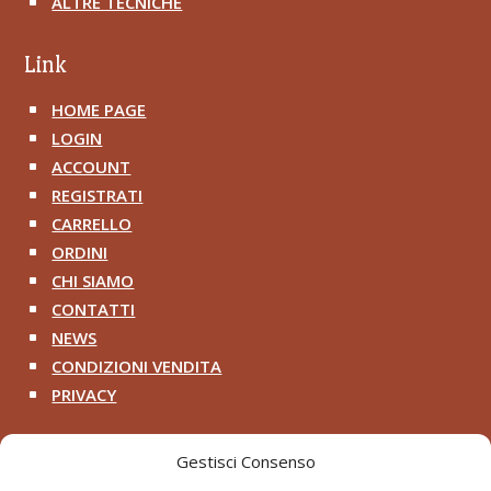
ALTRE TECNICHE
^
Link
HOME PAGE
^
LOGIN
^
ACCOUNT
^
REGISTRATI
^
CARRELLO
^
ORDINI
^
CHI SIAMO
^
CONTATTI
^
NEWS
^
CONDIZIONI VENDITA
^
PRIVACY
^
Contatti
Gestisci Consenso