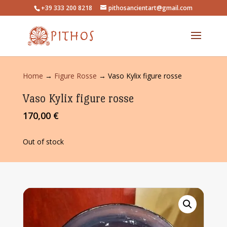
+39 333 200 8218
pithosancientart@gmail.com
Home
→
Figure Rosse
→ Vaso Kylix figure rosse
Vaso Kylix figure rosse
170,00
€
Out of stock