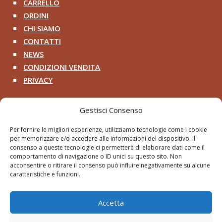
CARRELLO
^
ORDINI
^
CHI SIAMO
^
CONTATTI
^
NEWS
^
CONDIZIONI VENDITA
^
PRIVACY
^
Contatti
Gestisci Consenso
+39 333 200 8218

Per fornire le migliori esperienze, utilizziamo tecnologie come i cookie
per memorizzare e/o accedere alle informazioni del dispositivo. Il
pithosancientart@gmail.com

consenso a queste tecnologie ci permetterà di elaborare dati come il
comportamento di navigazione o ID unici su questo sito. Non
Via Roma 2 – Cerveteri RM

acconsentire o ritirare il consenso può influire negativamente su alcune
caratteristiche e funzioni.
Accetta