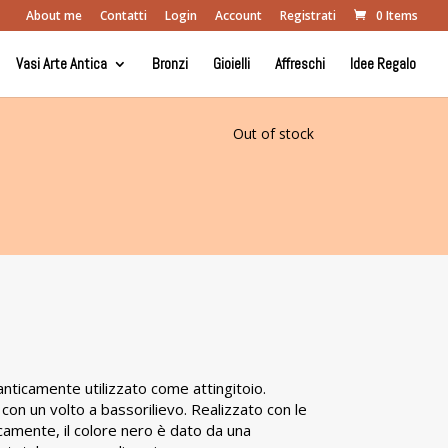
About me
Contatti
Login
Account
Registrati
0 Items
Vasi Arte Antica
Bronzi
Gioielli
Affreschi
Idee Regalo
Out of stock
nticamente utilizzato come attingitoio.
con un volto a bassorilievo. Realizzato con le
icamente, il colore nero è dato da una