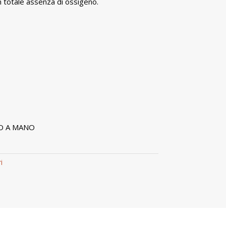
in totale assenza di ossigeno.
O A MANO
i