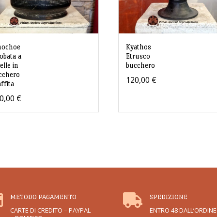
nochoe
Kyathos
lobata a
Etrusco
elle in
bucchero
cchero
120,00
€
ffita
0,00
€


METODO PAGAMENTO
SPEDIZIONE
CARTE DI CREDITO – PAYPAL
ENTRO 48 DALL’ORDINE