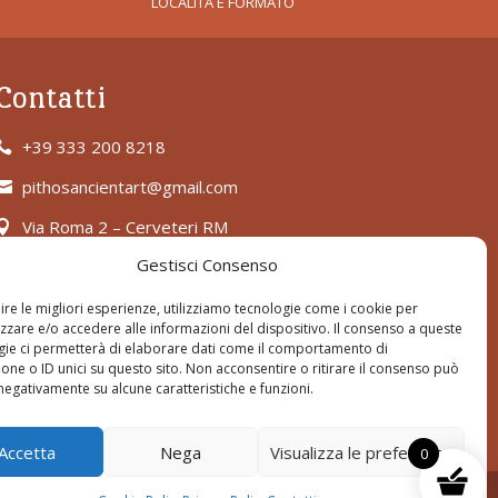
LOCALITÀ E FORMATO
Contatti
+39 333 200 8218

pithosancientart@gmail.com

Via Roma 2 – Cerveteri RM

Gestisci Consenso
ire le migliori esperienze, utilizziamo tecnologie come i cookie per
zare e/o accedere alle informazioni del dispositivo. Il consenso a queste
gie ci permetterà di elaborare dati come il comportamento di
one o ID unici su questo sito. Non acconsentire o ritirare il consenso può
 negativamente su alcune caratteristiche e funzioni.
Accetta
Nega
Visualizza le preferenze
0