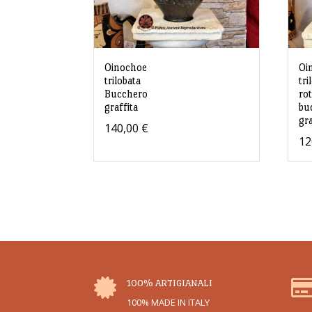
Oinochoe
Oi
trilobata
tri
Bucchero
rot
graffita
bu
gra
140,00
€
12

100% ARTIGIANALI
100% MADE IN ITALY