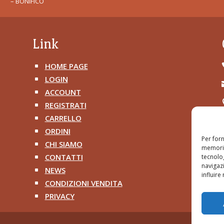
– BONIFICO
Link
HOME PAGE
^
LOGIN
^
ACCOUNT
^
REGISTRATI
^
CARRELLO
^
ORDINI
^
Per forn
CHI SIAMO
^
memoriz
CONTATTI
tecnolo
^
navigazi
NEWS
^
influire
CONDIZIONI VENDITA
^
PRIVACY
^