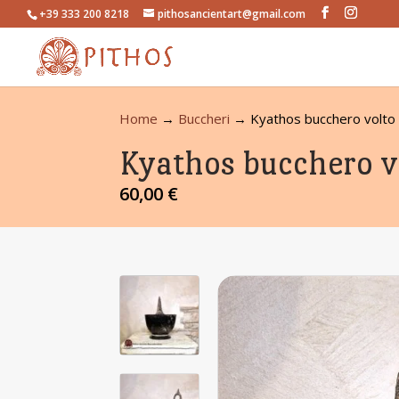
+39 333 200 8218
pithosancientart@gmail.com
Home
→
Buccheri
→ Kyathos bucchero volto
Kyathos bucchero v
60,00
€