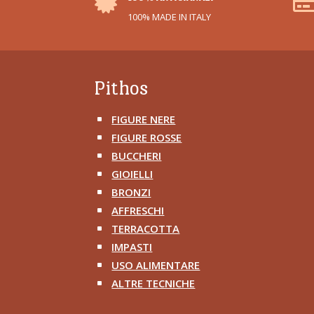

100% MADE IN ITALY
Pithos
FIGURE NERE
^
FIGURE ROSSE
^
BUCCHERI
^
GIOIELLI
^
BRONZI
^
AFFRESCHI
^
TERRACOTTA
^
IMPASTI
^
USO ALIMENTARE
^
ALTRE TECNICHE
^