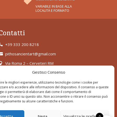

VARIABILE IN BASE ALLA
LOCALITÀ E FORMATO
Contatti
+39 333 200 8218

pithosancientart@gmail.com

Via Roma 2 – Cerveteri RM

Gestisci Consenso
ire le migliori esperienze, utilizziamo tecnologie come i cookie per
zare e/o accedere alle informazioni del dispositivo. Il consenso a queste
gie ci permetterà di elaborare dati come il comportamento di
one o ID unici su questo sito. Non acconsentire o ritirare il consenso può
 negativamente su alcune caratteristiche e funzioni.
Accetta
Nega
Visualizza le preferenze
0