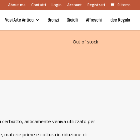
About me
Contatti
Login
Account
Registrati
0 Items
Vasi Arte Antica
Bronzi
Gioielli
Affreschi
Idee Regalo
Out of stock
 cerbiatto, anticamente veniva utilizzato per
e, materie prime e cottura in riduzione di