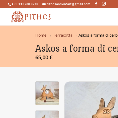
+39 333 200 8218
pithosancientart@gmail.com
Home
→
Terracotta
→ Askos a forma di cerb
Askos a forma di ce
65,00
€