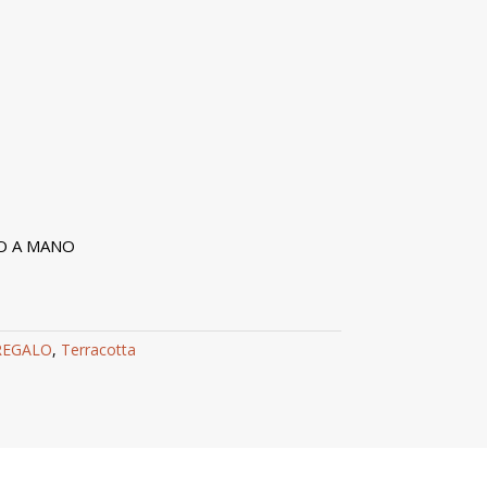
O A MANO
REGALO
,
Terracotta