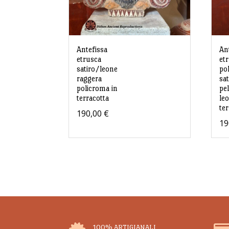
Antefissa
An
etrusca
et
satiro/leone
po
raggera
sa
policroma in
pel
terracotta
le
te
190,00
€
19
100% ARTIGIANALI