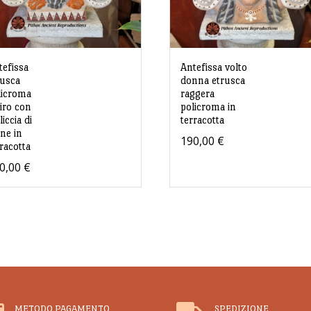
tefissa
Antefissa volto
rusca
donna etrusca
licroma
raggera
tiro con
policroma in
liccia di
terracotta
one in
190,00
€
rracotta
0,00
€
METODO PAGAMENTO
SPEDIZIONE