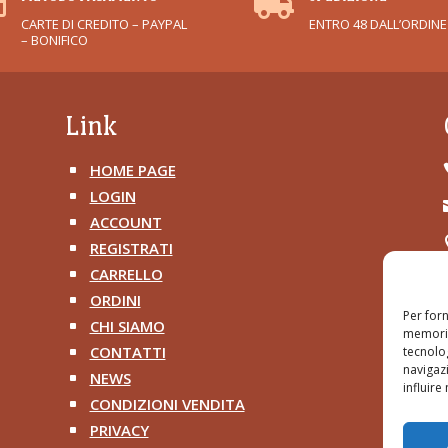


CARTE DI CREDITO – PAYPAL
ENTRO 48 DALL’ORDINE
– BONIFICO
Link
HOME PAGE
^
LOGIN
^
ACCOUNT
^
REGISTRATI
^
CARRELLO
^
ORDINI
^
Per forn
CHI SIAMO
^
memoriz
CONTATTI
tecnolo
^
navigazi
NEWS
^
influire
CONDIZIONI VENDITA
^
PRIVACY
^