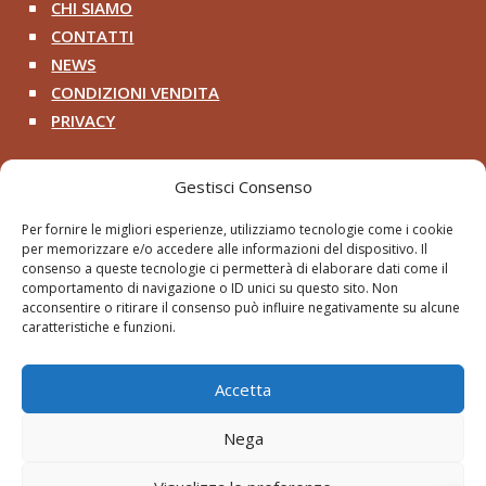
CHI SIAMO
^
CONTATTI
^
NEWS
^
CONDIZIONI VENDITA
^
PRIVACY
^
Contatti
Gestisci Consenso
+39 333 200 8218

Per fornire le migliori esperienze, utilizziamo tecnologie come i cookie
per memorizzare e/o accedere alle informazioni del dispositivo. Il
pithosancientart@gmail.com

consenso a queste tecnologie ci permetterà di elaborare dati come il
comportamento di navigazione o ID unici su questo sito. Non
Via Roma 2 – Cerveteri RM

acconsentire o ritirare il consenso può influire negativamente su alcune
caratteristiche e funzioni.
Accetta
Nega
© Pithos - Paolini Roberto 2026 | Tutti i diritti
riservati.