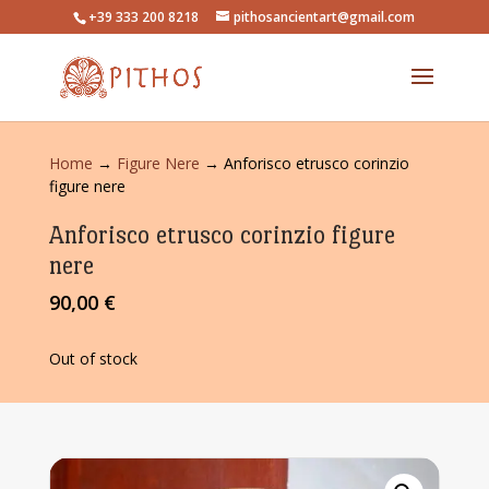
+39 333 200 8218
pithosancientart@gmail.com
Home
→
Figure Nere
→ Anforisco etrusco corinzio
figure nere
Anforisco etrusco corinzio figure
nere
90,00
€
Out of stock