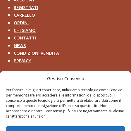
REGISTRATI
^
CARRELLO
^
ORDINI
^
CHI SIAMO
^
CONTATTI
^
NEWS
^
CONDIZIONI VENDITA
^
PRIVACY
^
Contatti
Gestisci Consenso
+39 333 200 8218

Per fornire le migliori esperienze, utilizziamo tecnologie come i cookie
per memorizzare e/o accedere alle informazioni del dispositivo. Il
pithosancientart@gmail.com

consenso a queste tecnologie ci permetterà di elaborare dati come il
comportamento di navigazione o ID unici su questo sito. Non
Via Roma 2 – Cerveteri RM

acconsentire o ritirare il consenso può influire negativamente su alcune
caratteristiche e funzioni.